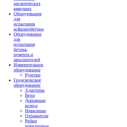
органических
вяжущих
Оборудование
для
испытания
асфальтобетона
Оборудование
для
испытания
бетона,
цемента и
заполнителей
Измерительное
оборудование
Рулетки
Геодезическое
оборудование
Адаптеры
Вехи
Дорожные
колеса
Нивилиры
Отражатели
Рейки
невилирные