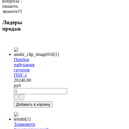
вопросы -
пишите,
звоните!!!
Лидеры
продаж
Прибор
набухания
грунтов
ПНГ-1
20240,00
руб
Термометр