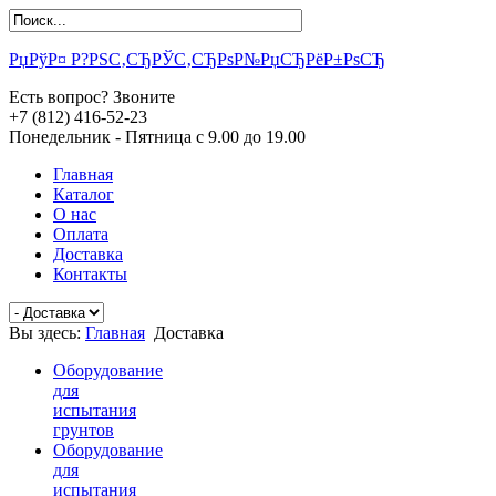
РџРўР¤ Р?РЅС‚СЂРЎС‚СЂРѕР№РџСЂРёР±РѕСЂ
Есть вопрос? Звоните
+7 (812) 416-52-23
Понедельник - Пятница с 9.00 до 19.00
Главная
Каталог
О нас
Оплата
Доставка
Контакты
Вы здесь:
Главная
Доставка
Оборудование
для
испытания
грунтов
Оборудование
для
испытания