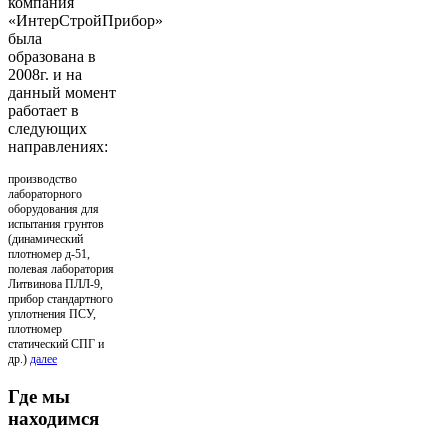
компания
«ИнтерСтройПрибор»
была
образована в
2008г. и на
данный момент
работает в
следующих
направлениях:
производство
лабораторного
оборудования для
испытания грунтов
(динамический
плотномер д-51,
полевая лаборатория
Литвинова ПЛЛ-9,
прибор стандартного
уплотнения ПСУ,
плотномер
статический СПГ и
др.)
далее
Где мы
находимся