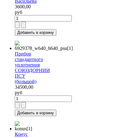
Васильева
3600,00
руб
Прибор
стандартного
уплотнения
СОЮЗДОРНИИ
ПСУ
(большой)
34500,00
руб
Конус