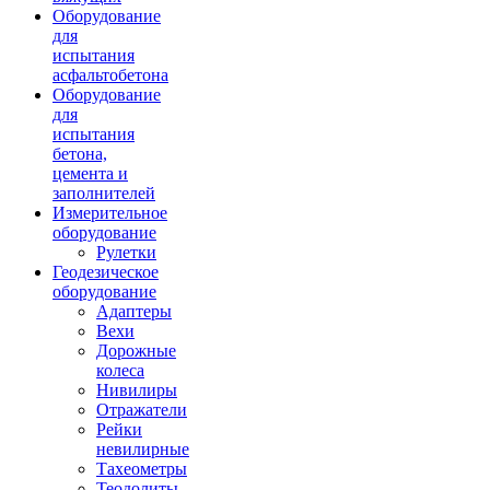
Оборудование
для
испытания
асфальтобетона
Оборудование
для
испытания
бетона,
цемента и
заполнителей
Измерительное
оборудование
Рулетки
Геодезическое
оборудование
Адаптеры
Вехи
Дорожные
колеса
Нивилиры
Отражатели
Рейки
невилирные
Тахеометры
Теодолиты