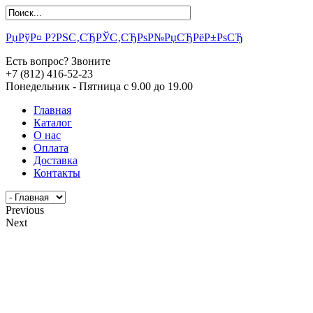
РџРўР¤ Р?РЅС‚СЂРЎС‚СЂРѕР№РџСЂРёР±РѕСЂ
Есть вопрос? Звоните
+7 (812) 416-52-23
Понедельник - Пятница с 9.00 до 19.00
Главная
Каталог
О нас
Оплата
Доставка
Контакты
Previous
Next